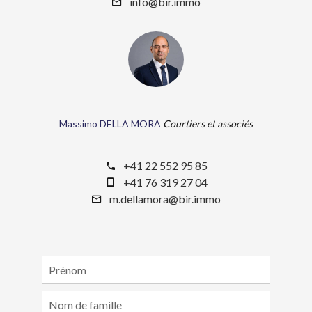
info@bir.immo
Massimo DELLA MORA
Courtiers et associés
+41 22 552 95 85
+41 76 319 27 04
m.dellamora@bir.immo