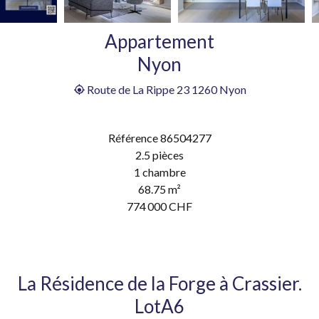
Appartement
Nyon
Route de La Rippe 23 1260 Nyon
Référence
86504277
2.5 pièces
1 chambre
68.75
m²
774 000 CHF
La Résidence de la Forge à Crassier.
LotA6