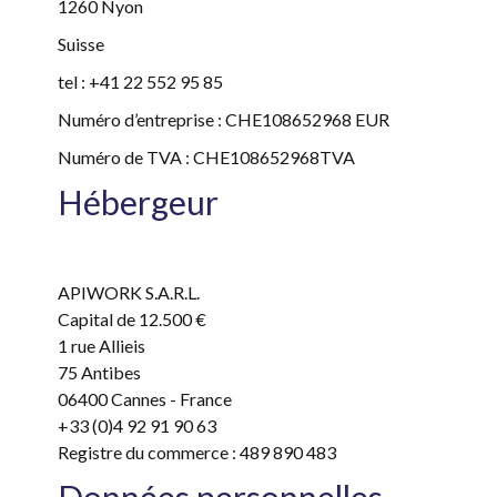
1260 Nyon
Suisse
tel : +41 22 552 95 85
Numéro d’entreprise : CHE108652968 EUR
Numéro de TVA : CHE108652968TVA
Hébergeur
APIWORK S.A.R.L.
Capital de 12.500 €
1 rue Allieis
75 Antibes
06400 Cannes - France
+33 (0)4 92 91 90 63
Registre du commerce : 489 890 483