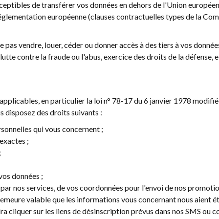
eptibles de transférer vos données en dehors de l'Union européen
réglementation européenne (clauses contractuelles types de la Com
e pas vendre, louer, céder ou donner accès à des tiers à vos donné
utte contre la fraude ou l'abus, exercice des droits de la défense, et
icables, en particulier la loi n° 78-17 du 6 janvier 1978 modifiée r
 disposez des droits suivants :
rsonnelles qui vous concernent ;
exactes ;
;
vos données ;
 par nos services, de vos coordonnées pour l'envoi de nos promotion
demeure valable que les informations vous concernant nous aient é
ra cliquer sur les liens de désinscription prévus dans nos SMS ou c